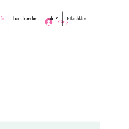
yfa
ben, kendim
neler?
Etkinlikler
Giriş